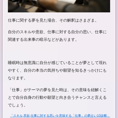
仕事に関する夢を見た場合、
その解釈はさまざま。
自分のスキルや意欲、仕事に対する自分の思い、仕事に
関連する
出来事の暗示などがあります。
睡眠時は
無意識に自分が感じていることが夢として現れ
やすく、
自分の本当の
気持ちや
願望を知るきっかけにも
なります。
「仕事」がテーマの夢を見た時は
、その意味を紐解
くこ
とで
自分自身の行動や願望と向き合う
チャンス
と言える
でしょう。
「スキル,意欲,仕事に対する思いを意味する「仕事」の夢占い10診断」