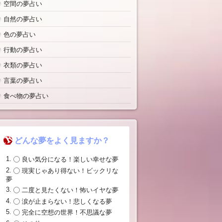
空間の夢占い
自然の夢占い
色の夢占い
行動の夢占い
衣類の夢占い
言葉の夢占い
食べ物の夢占い
どんな夢をよく見ますか？
良い気分になる！楽しい幸せな夢
現実じゃあり得ない！ビックリな
夢
二度と見たくない！怖いイヤな夢
涙が止まらない！悲しくなる夢
完全に空想の世界！不思議な夢