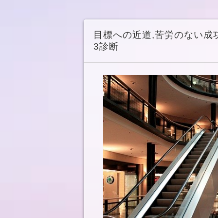
目標への近道,苦労のない成
3診断