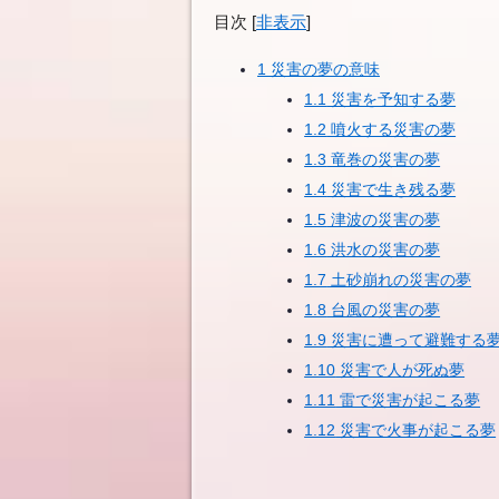
目次
[
非表示
]
1
災害の夢の意味
1.1
災害を予知する夢
1.2
噴火する災害の夢
1.3
竜巻の災害の夢
1.4
災害で生き残る夢
1.5
津波の災害の夢
1.6
洪水の災害の夢
1.7
土砂崩れの災害の夢
1.8
台風の災害の夢
1.9
災害に遭って避難する
1.10
災害で人が死ぬ夢
1.11
雷で災害が起こる夢
1.12
災害で火事が起こる夢